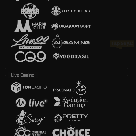
Tap Saya!
Live Casino