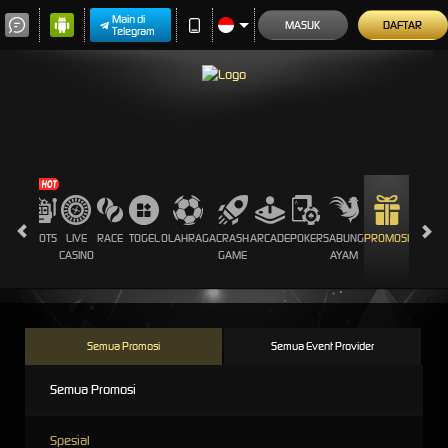
Main di
MASUK
DAFTAR
Telegram
HOT
SLOTS
LIVE
RACE
TOGEL
OLAHRAGA
CRASH
ARCADE
POKER
SABUNG
PROMOSI
AMES
CASINO
GAME
AYAM
Semua Promosi
Semua Event Provider
Semua Promosi
Spesial