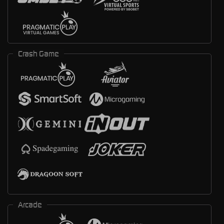
Crash Game
Arcade