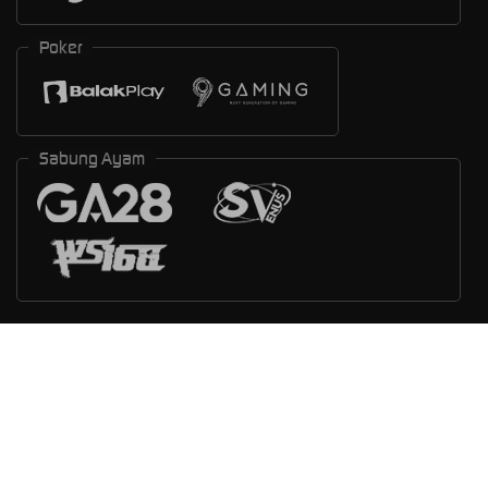
Poker
Sabung Ayam