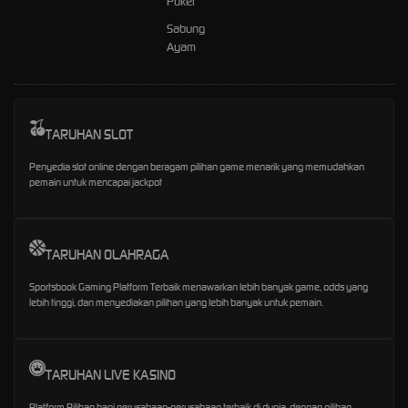
Poker
Sabung
Ayam
TARUHAN SLOT
Penyedia slot online dengan beragam pilihan game menarik yang memudahkan
pemain untuk mencapai jackpot
TARUHAN OLAHRAGA
Sportsbook Gaming Platform Terbaik menawarkan lebih banyak game, odds yang
lebih tinggi, dan menyediakan pilihan yang lebih banyak untuk pemain.
TARUHAN LIVE KASINO
Platform Pilihan bagi perusahaan-perusahaan terbaik di dunia, dengan pilihan