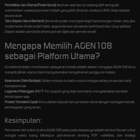
Perhatikan Jam Ramai (Peak Hours):
Bermain saat server sedang aktif sering kali
memberikan variasi perputaran hadiah yang lebih dinamis, meskipun RNG tetap bekerja
secara acak.
Tahu Kapan Harus Berhenti:
Jika Anda sudah mencapai target kemenangan harian, atau jika
modal harian Anda sudah habis, segera lakukan penarikan (withdraw) atau tutup aplikasi.
Disiplin adalah pembeda antara pemain bijak dan pemain amatir.
Mengapa Memilih AGEN108
sebagai Platform Utama?
Konsistensi dalam memberikan pelayanan terbaik adalah alasan mengapa AGEN108 terus
menjadi pilihan utama. Kami mengutamakan kenyamanan pengguna melalui:
Keamanan Data Berlapis:
Sistem enkripsi mutakhir untuk menjaga setiap privasi dan data
transaksi Anda.
Layanan Pelanggan 24/7:
Tim support yang siap membantu menyelesaikan kendala
teknis kapan saja.
Proses Transaksi Cepat:
Kemudahan deposit dan penarikan dana dengan berbagai metode
pembayaran yang aman.
Kesimpulan:
Permainan slot online di situs AGEN108 pada pada dasaranya adalah bentuk hiburan untuk
mengisi waktu luang. Meskipun pemahaman tentang RTP, volatilitas, dan strategi