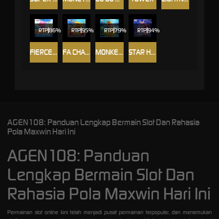
RTP
86%
RTP
95%
RTP
79%
RTP
94%
FIERCE FISHING
FA CHAI FISHING
MONKEY KING FISHING
STAR HUNTER
AGEN108: Panduan Lengkap Bermain Slot Dan Rahasia
Pola Maxwin Hari Ini
AGEN108: Panduan
Lengkap Bermain Slot Dan
Rahasia Pola Maxwin Hari Ini
Permainan slot online kini telah menjadi pusat permainan terpopuler, dan menemukan