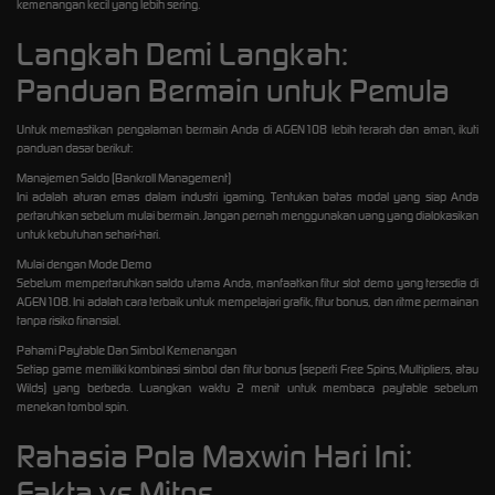
kemenangan kecil yang lebih sering.
Langkah Demi Langkah:
Panduan Bermain untuk Pemula
Untuk memastikan pengalaman bermain Anda di AGEN108 lebih terarah dan aman, ikuti
panduan dasar berikut:
Manajemen Saldo (Bankroll Management)
Ini adalah aturan emas dalam industri igaming. Tentukan batas modal yang siap Anda
pertaruhkan sebelum mulai bermain. Jangan pernah menggunakan uang yang dialokasikan
untuk kebutuhan sehari-hari.
Mulai dengan Mode Demo
Sebelum mempertaruhkan saldo utama Anda, manfaatkan fitur slot demo yang tersedia di
AGEN108. Ini adalah cara terbaik untuk mempelajari grafik, fitur bonus, dan ritme permainan
tanpa risiko finansial.
Pahami Paytable Dan Simbol Kemenangan
Setiap game memiliki kombinasi simbol dan fitur bonus (seperti Free Spins, Multipliers, atau
Wilds) yang berbeda. Luangkan waktu 2 menit untuk membaca paytable sebelum
menekan tombol spin.
Rahasia Pola Maxwin Hari Ini:
Fakta vs Mitos