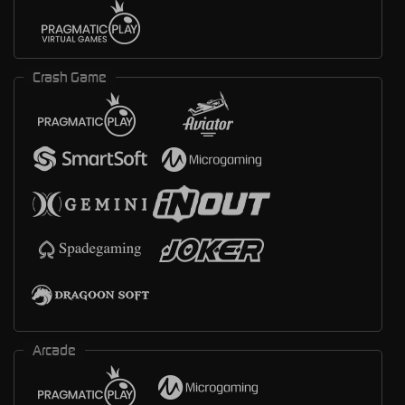
Crash Game
Arcade