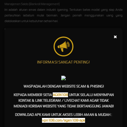
Manajemen Saldo (Bankroll Management)
Ini adalah aturan emas dalam industri igaming. Tentukan batas modal yang siap Anda
pertaruhkan sebelum mulai bermain. Jangan pernah menggunakan uang yang
dialokasikan untuk kebutuhan sehari-hari.
Mulai dengan Mode Demo
×
Sebelum mempertaruhkan saldo utama Anda, manfaatkan fitur slot demo yang tersedia di
AGEN108. Ini adalah cara terbaik untuk mempelajari grafik, fitur bonus, dan ritme permainan
tanpa risiko finansial.
Pahami Paytable Dan Simbol Kemenangan
Setiap game memiliki kombinasi simbol dan fitur bonus (seperti Free Spins, Multipliers, atau
INFORMASI SANGAT PENTING!
Wilds) yang berbeda. Luangkan waktu 2 menit untuk membaca paytable sebelum
menekan tombol spin.
Rahasia Pola Maxwin Hari Ini:
WASPADALAH DENGAN WEBSITE SCAM & PHISING!
Fakta vs Mitos
KEPADA MEMBER SETIA
AGEN108
UNTUK SELALU MENYIMPAN
KONTAK & LINK TELEGRAM / LIVECHAT KAMI AGAR TIDAK
Dalam komunitas pemain, istilah pola maxwin atau kombinasi jumlah spin manual dan
MENJADI KORBAN WEBSITE YANG TIDAK BERTANGGUNG JAWAB!
otomatis sering kali dibahas sebagai kunci sukses. Sebagai
situs slot
terpercaya yang
DOWNLOAD APK KAMI UNTUK AKSES LEBIH AMAN & MUDAH :
mengedukasi member secara jujur, AGEN108 ingin meluruskan dinamika ini berdasarkan
vpn108.com/agen108-apk
fakta sistem mekanis slot: