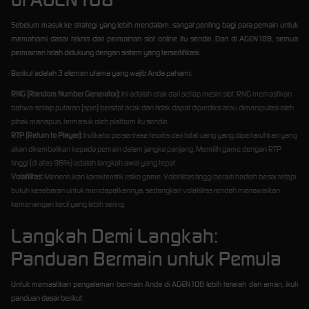
Sebelum masuk ke strategi yang lebih mendalam, sangat penting bagi para pemain untuk
memahami dasar teknis dari permainan slot online itu sendiri. Dan di AGEN108, semua
permainan telah didukung dengan sistem yang tersertifikasi.
Berikut adalah 3 elemen utama yang wajib Anda pahami:
RNG (Random Number Generator):
Ini adalah otak dari setiap mesin slot. RNG memastikan
bahwa setiap putaran (spin) bersifat acak dan tidak dapat diprediksi atau dimanipulasi oleh
pihak manapun, termasuk oleh platform itu sendiri.
RTP (Return to Player):
Indikator persentase teoritis dari total uang yang dipertaruhkan yang
akan dikembalikan kepada pemain dalam jangka panjang. Memilih game dengan RTP
tinggi (di atas 96%) adalah langkah awal yang tepat.
Volatilitas:
Menentukan karakteristik risiko game. Volatilitas tinggi berarti hadiah besar tetapi
butuh kesabaran untuk mendapatkannya, sedangkan volatilitas rendah menawarkan
kemenangan kecil yang lebih sering.
Langkah Demi Langkah:
Panduan Bermain untuk Pemula
Untuk memastikan pengalaman bermain Anda di AGEN108 lebih terarah dan aman, ikuti
panduan dasar berikut: