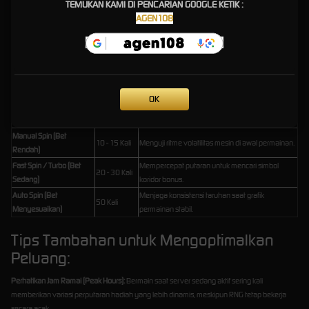
TEMUKAN KAMI DI PENCARIAN GOOGLE KETIK :
Fakta Penting:
Karena adanya sistem RNG, tidak ada pola atau algoritma pasti yang bisa
AGEN108
menjamin kemenangan 100% pada jam tertentu. Namun, pengaturan ritme taruhan
(betting strategy) sangat penting membantu Anda mengelola modal agar lebih gampang
menang.
Berikut adalah pola manajemen taruhan yang sering digunakan oleh para pemain
profesional untuk menjaga stabilitas modal saat mencari momentum Scatter:
OK
Jumlah
Jenis Fitur / Spin
Tujuan Strategi
Putaran
Manual Spin (Bet
10 - 15 Kali
Menguji ritme volatilitas mesin di awal permainan.
Rendah)
Fast Spin / Turbo (Bet
Mempercepat putaran untuk mencari simbol
20 - 30 Kali
Sedang)
koridor bonus.
Auto Spin (Bet
Menjaga konsistensi taruhan saat grafik
50 Kali
Menyesuaikan)
permainan stabil.
Tips Tambahan untuk Mengoptimalkan
Peluang:
Perhatikan Jam Ramai (Peak Hours):
Bermain saat server sedang aktif sering kali
memberikan variasi perputaran hadiah yang lebih dinamis, meskipun RNG tetap bekerja
secara acak.