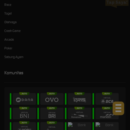
Tap Saya!
Race
Togel
Olahraga
Crash Game
Arcade
Poker
Sabung Ayam
Komunitas