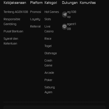
Kebijaksanaan
Platform
Kategori
Dukungan
Komunitas
Tentang AGEN108
Promosi
Hot Games
ag108
op
Responsible
Loyalty
Slots
Gambling
agent1
Referral
Live
08
Pusat Bantuan
Casino
Syarat dan
Race
Ketentuan
Togel
Olahraga
Crash
Game
Arcade
Poker
Sabung
Ayam