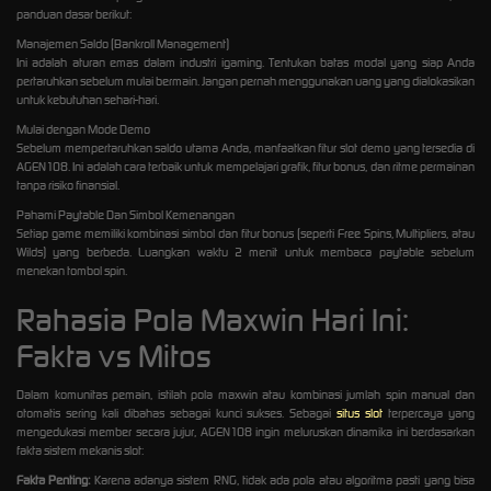
panduan dasar berikut:
Manajemen Saldo (Bankroll Management)
Ini adalah aturan emas dalam industri igaming. Tentukan batas modal yang siap Anda
pertaruhkan sebelum mulai bermain. Jangan pernah menggunakan uang yang dialokasikan
untuk kebutuhan sehari-hari.
Mulai dengan Mode Demo
Sebelum mempertaruhkan saldo utama Anda, manfaatkan fitur slot demo yang tersedia di
AGEN108. Ini adalah cara terbaik untuk mempelajari grafik, fitur bonus, dan ritme permainan
tanpa risiko finansial.
Pahami Paytable Dan Simbol Kemenangan
Setiap game memiliki kombinasi simbol dan fitur bonus (seperti Free Spins, Multipliers, atau
Wilds) yang berbeda. Luangkan waktu 2 menit untuk membaca paytable sebelum
menekan tombol spin.
Rahasia Pola Maxwin Hari Ini:
Fakta vs Mitos
Dalam komunitas pemain, istilah pola maxwin atau kombinasi jumlah spin manual dan
otomatis sering kali dibahas sebagai kunci sukses. Sebagai
situs slot
terpercaya yang
mengedukasi member secara jujur, AGEN108 ingin meluruskan dinamika ini berdasarkan
fakta sistem mekanis slot:
Fakta Penting:
Karena adanya sistem RNG, tidak ada pola atau algoritma pasti yang bisa