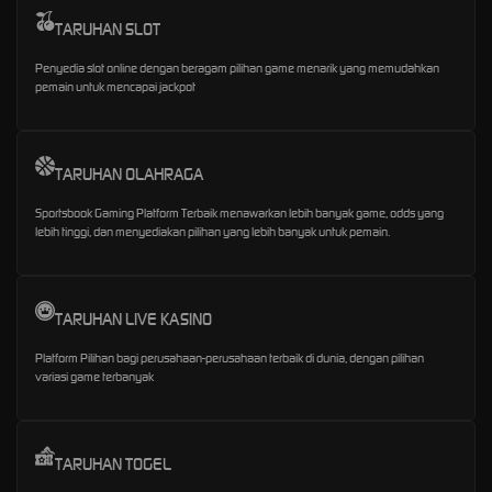
TARUHAN SLOT
Penyedia slot online dengan beragam pilihan game menarik yang memudahkan
pemain untuk mencapai jackpot
TARUHAN OLAHRAGA
Sportsbook Gaming Platform Terbaik menawarkan lebih banyak game, odds yang
lebih tinggi, dan menyediakan pilihan yang lebih banyak untuk pemain.
TARUHAN LIVE KASINO
Platform Pilihan bagi perusahaan-perusahaan terbaik di dunia, dengan pilihan
variasi game terbanyak
TARUHAN TOGEL