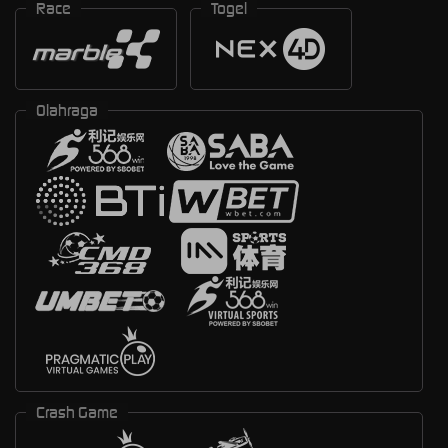
Race
Togel
Olahraga
Crash Game