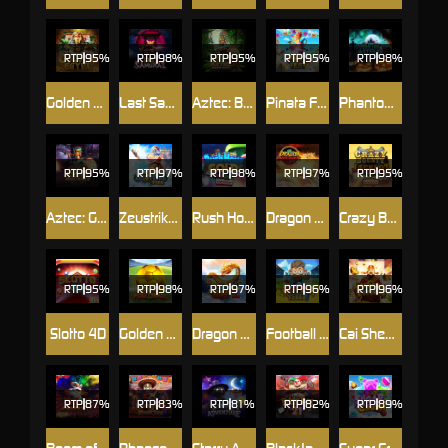
RTP
95%
RTP
98%
RTP
95%
RTP
95%
RTP
98%
Golden Egypt
Last Samurai
Aztec: Bonus Hunt 2
Pinata Fest
Phantom Multiplier
RTP
95%
RTP
97%
RTP
98%
RTP
97%
RTP
95%
Aztec: Gold Temple
Zeustrike Xmas
Rush Hour Gold
Dragon Chi’s Quest
Crazy Bounty: Jackpot
RTP
95%
RTP
98%
RTP
97%
RTP
96%
RTP
96%
Slotto 4D
Golden Football
Dragon Chi's Quest 2
Football Fever
Cai Shen Fortune
RTP
87%
RTP
83%
RTP
81%
RTP
82%
RTP
89%