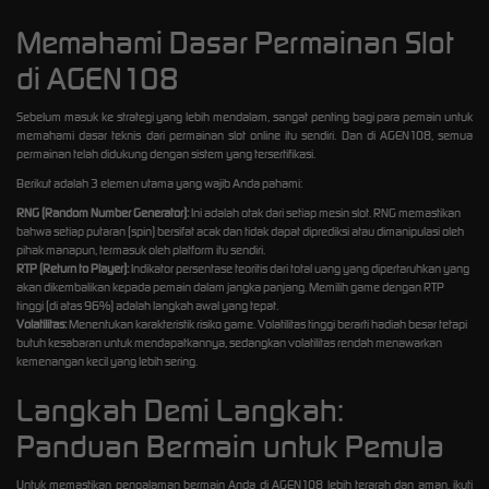
Memahami Dasar Permainan Slot
di AGEN108
Sebelum masuk ke strategi yang lebih mendalam, sangat penting bagi para pemain untuk
memahami dasar teknis dari permainan slot online itu sendiri. Dan di AGEN108, semua
permainan telah didukung dengan sistem yang tersertifikasi.
Berikut adalah 3 elemen utama yang wajib Anda pahami:
RNG (Random Number Generator):
Ini adalah otak dari setiap mesin slot. RNG memastikan
bahwa setiap putaran (spin) bersifat acak dan tidak dapat diprediksi atau dimanipulasi oleh
pihak manapun, termasuk oleh platform itu sendiri.
RTP (Return to Player):
Indikator persentase teoritis dari total uang yang dipertaruhkan yang
akan dikembalikan kepada pemain dalam jangka panjang. Memilih game dengan RTP
tinggi (di atas 96%) adalah langkah awal yang tepat.
Volatilitas:
Menentukan karakteristik risiko game. Volatilitas tinggi berarti hadiah besar tetapi
butuh kesabaran untuk mendapatkannya, sedangkan volatilitas rendah menawarkan
kemenangan kecil yang lebih sering.
Langkah Demi Langkah:
Panduan Bermain untuk Pemula
Untuk memastikan pengalaman bermain Anda di AGEN108 lebih terarah dan aman, ikuti