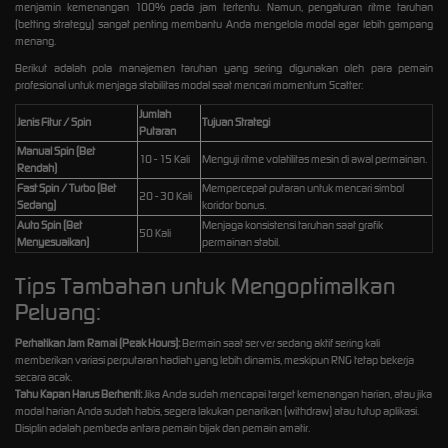
menjamin kemenangan 100% pada jam tertentu. Namun, pengaturan ritme taruhan
(betting strategy) sangat penting membantu Anda mengelola modal agar lebih gampang
menang.
Berikut adalah pola manajemen taruhan yang sering digunakan oleh para pemain
profesional untuk menjaga stabilitas modal saat mencari momentum Scatter:
Jumlah
Jenis Fitur / Spin
Tujuan Strategi
Putaran
Manual Spin (Bet
10 - 15 Kali
Menguji ritme volatilitas mesin di awal permainan.
Rendah)
Fast Spin / Turbo (Bet
Mempercepat putaran untuk mencari simbol
20 - 30 Kali
Sedang)
koridor bonus.
Auto Spin (Bet
Menjaga konsistensi taruhan saat grafik
50 Kali
Menyesuaikan)
permainan stabil.
Tips Tambahan untuk Mengoptimalkan
Peluang:
Perhatikan Jam Ramai (Peak Hours):
Bermain saat server sedang aktif sering kali
memberikan variasi perputaran hadiah yang lebih dinamis, meskipun RNG tetap bekerja
secara acak.
Tahu Kapan Harus Berhenti:
Jika Anda sudah mencapai target kemenangan harian, atau jika
modal harian Anda sudah habis, segera lakukan penarikan (withdraw) atau tutup aplikasi.
Disiplin adalah pembeda antara pemain bijak dan pemain amatir.