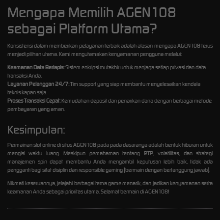
Mengapa Memilih AGEN108
sebagai Platform Utama?
Konsistensi dalam memberikan pelayanan terbaik adalah alasan mengapa AGEN108 terus
menjadi pilihan utama. Kami mengutamakan kenyamanan pengguna melalui:
Keamanan Data Berlapis:
Sistem enkripsi mutakhir untuk menjaga setiap privasi dan data
transaksi Anda.
Layanan Pelanggan 24/7:
Tim support yang siap membantu menyelesaikan kendala
teknis kapan saja.
Proses Transaksi Cepat:
Kemudahan deposit dan penarikan dana dengan berbagai metode
pembayaran yang aman.
Kesimpulan:
Permainan slot online di situs AGEN108 pada pada dasaranya adalah bentuk hiburan untuk
mengisi waktu luang. Meskipun pemahaman tentang RTP, volatilitas, dan strategi
manajemen spin dapat membantu Anda mengambil keputusan lebih baik, tidak ada
pengganti bagi sifat disiplin dan responsible gaming (bermain dengan bertanggung jawab).
Nikmati keseruannya, jelajahi berbagai tema game menarik, dan jadikan kenyamanan serta
keamanan Anda sebagai prioritas utama. Selamat bermain di AGEN108!