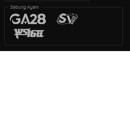
Sabung Ayam