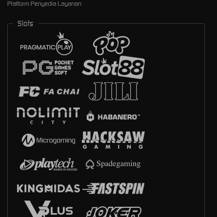
Platform Penyedia Layanan
Slots