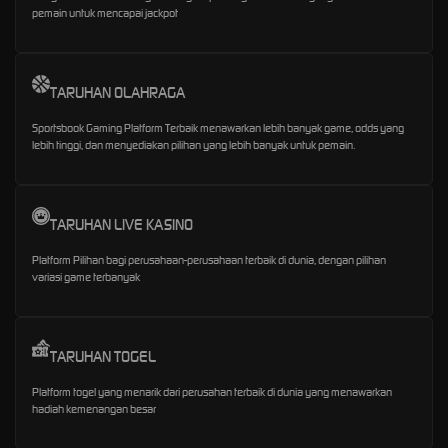
pemain untuk mencapai jackpot
TARUHAN OLAHRAGA
Sportsbook Gaming Platform Terbaik menawarkan lebih banyak game, odds yang
lebih tinggi, dan menyediakan pilihan yang lebih banyak untuk pemain.
TARUHAN LIVE KASINO
Platform Pilihan bagi perusahaan-perusahaan terbaik di dunia, dengan pilihan
variasi game terbanyak
TARUHAN TOGEL
Platform togel yang menarik dari perusahan terbaik di dunia yang menawarkan
hadiah kemenangan besar