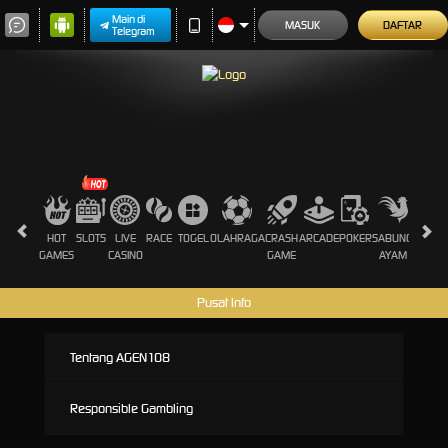
Main di
MASUK
DAFTAR
Telegram
HOT
SLOTS
LIVE
RACE
TOGEL
OLAHRAGA
CRASH
ARCADE
POKER
SABUNG
PROMO
GAMES
CASINO
GAME
AYAM
Pusat Info
Tentang AGEN108
Responsible Gambling