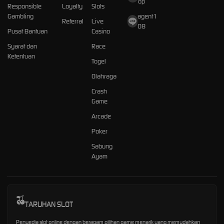
op
Responsible
Loyalty
Slots
Gambling
agent1
Referral
Live
08
Pusat Bantuan
Casino
Syarat dan
Race
Ketentuan
Togel
Olahraga
Crash
Game
Arcade
Poker
Sabung
Ayam
TARUHAN SLOT
Penyedia slot online dengan beragam pilihan game menarik yang memudahkan