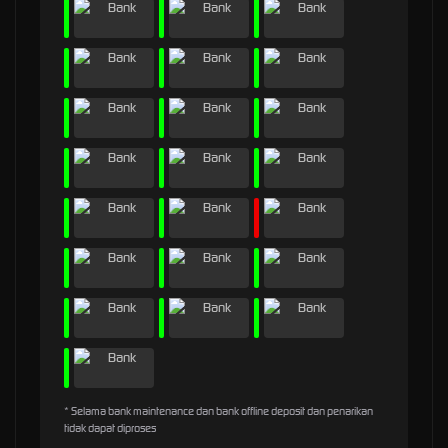
* Selama bank maintenance dan bank offline deposit dan penarikan
tidak dapat diproses