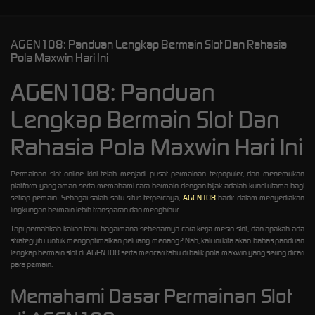
AGEN108: Panduan Lengkap Bermain Slot Dan Rahasia
Pola Maxwin Hari Ini
AGEN108: Panduan
Lengkap Bermain Slot Dan
Rahasia Pola Maxwin Hari Ini
Permainan slot online kini telah menjadi pusat permainan terpopuler, dan menemukan
platform yang aman serta memahami cara bermain dengan bijak adalah kunci utama bagi
setiap pemain. Sebagai salah satu situs terpercaya,
AGEN108
hadir dalam menyediakan
lingkungan bermain lebih transparan dan menghibur.
Tapi pernahkah kalian tahu bagaimana sebenarnya cara kerja mesin slot, dan apakah ada
strategi jitu untuk mengoptimalkan peluang menang? Nah, kali ini kita akan bahas panduan
lengkap bermain slot di AGEN108 serta mencari tahu di balik pola maxwin yang sering dicari
para pemain.
Memahami Dasar Permainan Slot