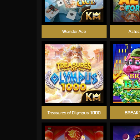
Wonder Ace
Aztec
Treasures of Olympus 1000
BREAK 