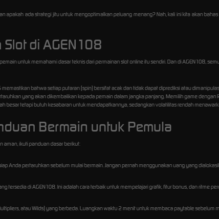
an apakah ada strategi jitu untuk mengoptimalkan peluang menang? Nah, kali ini kita akan bahas
 Slot di AGEN108
emain untuk memahami dasar teknis dari permainan slot online itu sendiri. Dan di AGEN108, semu
NG memastikan bahwa setiap putaran (spin) bersifat acak dan tidak dapat diprediksi atau dimanipulas
dipertaruhkan yang akan dikembalikan kepada pemain dalam jangka panjang. Memilih game dengan R
 hadiah besar tetapi butuh kesabaran untuk mendapatkannya, sedangkan volatilitas rendah menawar
nduan Bermain untuk Pemula
aman, ikuti panduan dasar berikut:
g siap Anda pertaruhkan sebelum mulai bermain. Jangan pernah menggunakan uang yang dialokasik
ersedia di AGEN108. Ini adalah cara terbaik untuk mempelajari grafik, fitur bonus, dan ritme perma
, Multipliers, atau Wilds) yang berbeda. Luangkan waktu 2 menit untuk membaca paytable sebelum 