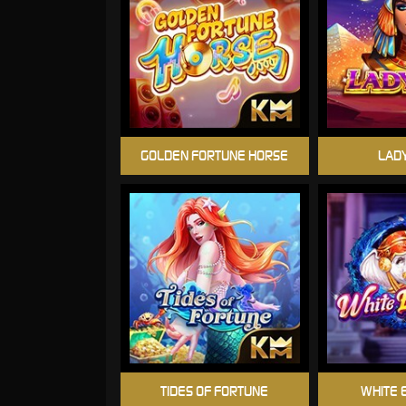
GOLDEN FORTUNE HORSE
LADY
TIDES OF FORTUNE
WHITE 