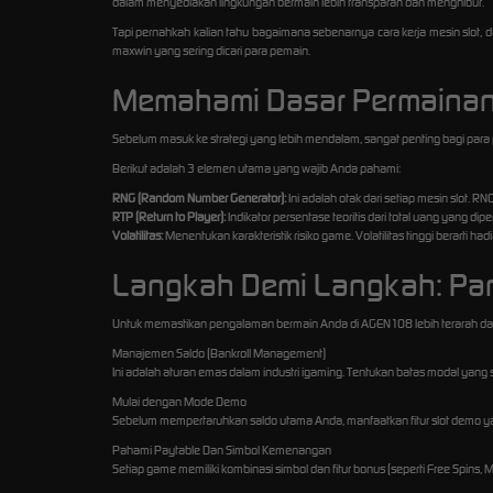
dalam menyediakan lingkungan bermain lebih transparan dan menghibur.
Tapi pernahkah kalian tahu bagaimana sebenarnya cara kerja mesin slot, d
maxwin yang sering dicari para pemain.
Memahami Dasar Permainan
Sebelum masuk ke strategi yang lebih mendalam, sangat penting bagi para p
Berikut adalah 3 elemen utama yang wajib Anda pahami:
RNG (Random Number Generator):
Ini adalah otak dari setiap mesin slot. R
RTP (Return to Player):
Indikator persentase teoritis dari total uang yang 
Volatilitas:
Menentukan karakteristik risiko game. Volatilitas tinggi berarti
Langkah Demi Langkah: Pa
Untuk memastikan pengalaman bermain Anda di AGEN108 lebih terarah dan 
Manajemen Saldo (Bankroll Management)
Ini adalah aturan emas dalam industri igaming. Tentukan batas modal yan
Mulai dengan Mode Demo
Sebelum mempertaruhkan saldo utama Anda, manfaatkan fitur slot demo yang t
Pahami Paytable Dan Simbol Kemenangan
Setiap game memiliki kombinasi simbol dan fitur bonus (seperti Free Spins