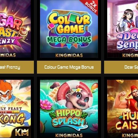
ast Frenzy
Colour Game Mega Bonus
Dear S