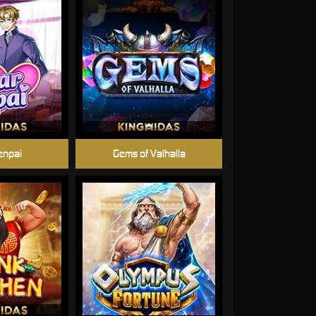
Mahjong Wins 2
enpai
Gems of Valhalla