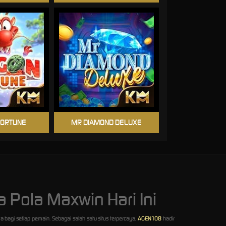
FORTUNE
MR DIAMOND DELUXE
Pola Maxwin Hari Ini
bagi setiap pemain. Sebagai salah satu situs terpercaya,
AGEN108
hadir