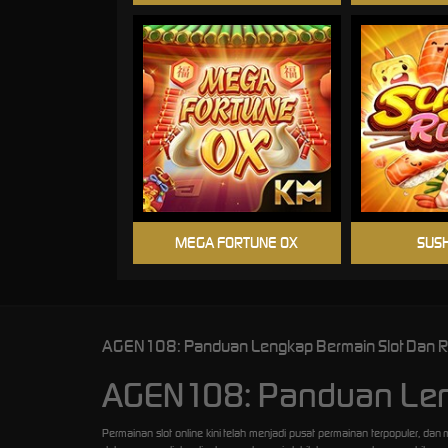
MEGA FORTUNE OX
SUSH
AGEN108: Panduan Lengkap Bermain Slot Dan Rah
AGEN108: Panduan Leng
Permainan slot online kini telah menjadi pusat permainan terpopuler, d