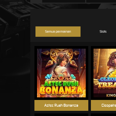
Semua permainan
Slots
Aztec Rush Bonanza
Cleopatr