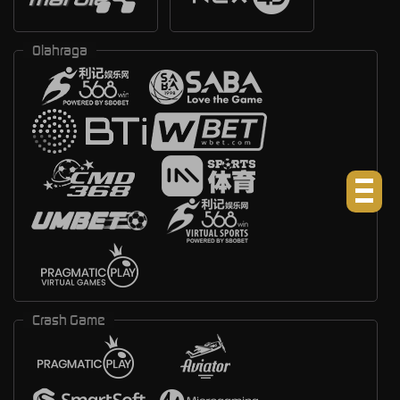
Olahraga
Crash Game