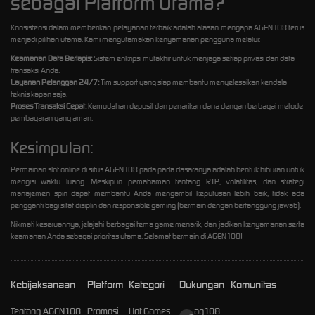
sebagai Platform Utama?
Konsistensi dalam memberikan pelayanan terbaik adalah alasan mengapa AGEN108 terus
menjadi pilihan utama. Kami mengutamakan kenyamanan pengguna melalui:
Keamanan Data Berlapis:
Sistem enkripsi mutakhir untuk menjaga setiap privasi dan data
transaksi Anda.
Layanan Pelanggan 24/7:
Tim support yang siap membantu menyelesaikan kendala
teknis kapan saja.
Proses Transaksi Cepat:
Kemudahan deposit dan penarikan dana dengan berbagai metode
pembayaran yang aman.
Kesimpulan:
Permainan slot online di situs AGEN108 pada pada dasaranya adalah bentuk hiburan untuk
mengisi waktu luang. Meskipun pemahaman tentang RTP, volatilitas, dan strategi
manajemen spin dapat membantu Anda mengambil keputusan lebih baik, tidak ada
pengganti bagi sifat disiplin dan responsible gaming (bermain dengan bertanggung jawab).
Nikmati keseruannya, jelajahi berbagai tema game menarik, dan jadikan kenyamanan serta
keamanan Anda sebagai prioritas utama. Selamat bermain di AGEN108!
Kebijaksanaan
Platform
Kategori
Dukungan
Komunitas
Tentang AGEN108
Promosi
Hot Games
ag108