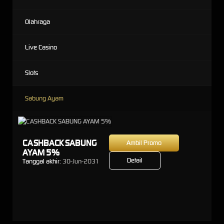
Olahraga
Live Casino
Slots
Sabung Ayam
CASHBACK SABUNG
Ambil Promo
AYAM 5%
Detail
Tanggal akhir:
30-Jun-2031