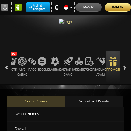
Main di
MASUK
DAFTAR
Telegram
HOT
SLOTS
LIVE
RACE
TOGEL
OLAHRAGA
CRASH
ARCADE
POKER
SABUNG
PROMOSI
AMES
CASINO
GAME
AYAM
Semua Promosi
Semua Event Provider
Semua Promosi
Spesial