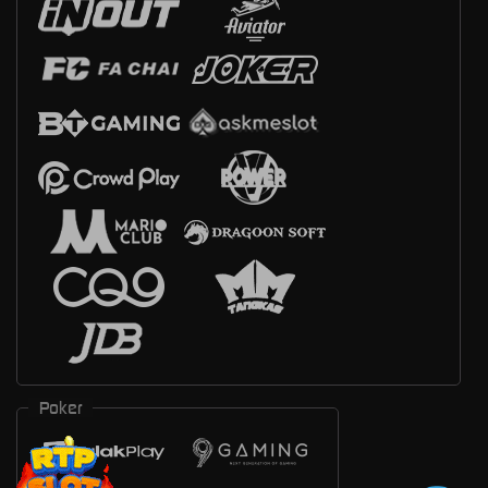
Poker