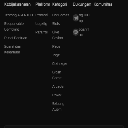
Kebijaksanaan
Platform
Kategori
Dukungan
Komunitas
Tentang AGEN108
Promosi
Hot Games
ag108
op
Responsible
Loyalty
Slots
Gambling
agent1
Referral
Live
08
Pusat Bantuan
Casino
Syarat dan
Race
Ketentuan
Togel
Olahraga
Crash
Game
Arcade
Poker
Sabung
Ayam