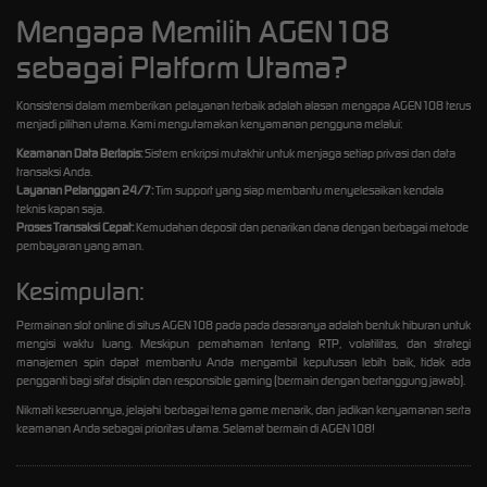
Mengapa Memilih AGEN108
sebagai Platform Utama?
Konsistensi dalam memberikan pelayanan terbaik adalah alasan mengapa AGEN108 terus
menjadi pilihan utama. Kami mengutamakan kenyamanan pengguna melalui:
Keamanan Data Berlapis:
Sistem enkripsi mutakhir untuk menjaga setiap privasi dan data
transaksi Anda.
Layanan Pelanggan 24/7:
Tim support yang siap membantu menyelesaikan kendala
teknis kapan saja.
Proses Transaksi Cepat:
Kemudahan deposit dan penarikan dana dengan berbagai metode
pembayaran yang aman.
Kesimpulan:
Permainan slot online di situs AGEN108 pada pada dasaranya adalah bentuk hiburan untuk
mengisi waktu luang. Meskipun pemahaman tentang RTP, volatilitas, dan strategi
manajemen spin dapat membantu Anda mengambil keputusan lebih baik, tidak ada
pengganti bagi sifat disiplin dan responsible gaming (bermain dengan bertanggung jawab).
Nikmati keseruannya, jelajahi berbagai tema game menarik, dan jadikan kenyamanan serta
keamanan Anda sebagai prioritas utama. Selamat bermain di AGEN108!