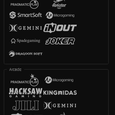
Arcade