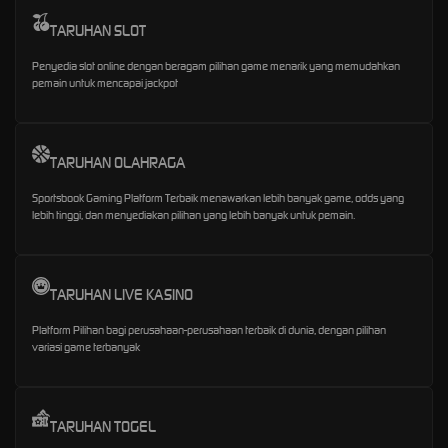
TARUHAN SLOT
Penyedia slot online dengan beragam pilihan game menarik yang memudahkan
pemain untuk mencapai jackpot
TARUHAN OLAHRAGA
Sportsbook Gaming Platform Terbaik menawarkan lebih banyak game, odds yang
lebih tinggi, dan menyediakan pilihan yang lebih banyak untuk pemain.
TARUHAN LIVE KASINO
Platform Pilihan bagi perusahaan-perusahaan terbaik di dunia, dengan pilihan
variasi game terbanyak
TARUHAN TOGEL