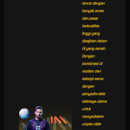
lancar dengan
banyak acara
dan pasar
berkualitas
tinggi yang
disajikan dalam
UI yang ramah.
Dengan
kombinasi UI
modern dan
bekerja sama
dengan
penyedia data
olahraga utama
untuk
menyediakan
umpan data