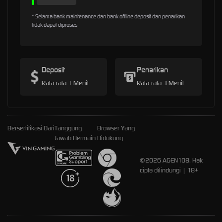
* Selama bank maintenance dan bank offline deposit dan penarikan
tidak dapat diproses
Deposit
Penarikan
Rata-rata 1 Menit
Rata-rata 3 Menit
Bersertifikasi Dari
Tanggung
Browser Yang
Jawab Bermain
Didukung
©2026 AGEN108. Hak
cipta dilindungi | 18+