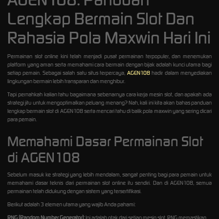
Lengkap Bermain Slot Dan
Rahasia Pola Maxwin Hari Ini
Permainan slot online kini telah menjadi pusat permainan terpopuler, dan menemukan
platform yang aman serta memahami cara bermain dengan bijak adalah kunci utama bagi
setiap pemain. Sebagai salah satu situs terpercaya,
AGEN108
hadir dalam menyediakan
lingkungan bermain lebih transparan dan menghibur.
Tapi pernahkah kalian tahu bagaimana sebenarnya cara kerja mesin slot, dan apakah ada
strategi jitu untuk mengoptimalkan peluang menang? Nah, kali ini kita akan bahas panduan
lengkap bermain slot di AGEN108 serta mencari tahu di balik pola maxwin yang sering dicari
para pemain.
Memahami Dasar Permainan Slot
di AGEN108
Sebelum masuk ke strategi yang lebih mendalam, sangat penting bagi para pemain untuk
memahami dasar teknis dari permainan slot online itu sendiri. Dan di AGEN108, semua
permainan telah didukung dengan sistem yang tersertifikasi.
Berikut adalah 3 elemen utama yang wajib Anda pahami:
RNG (Random Number Generator):
Ini adalah otak dari setiap mesin slot. RNG memastikan