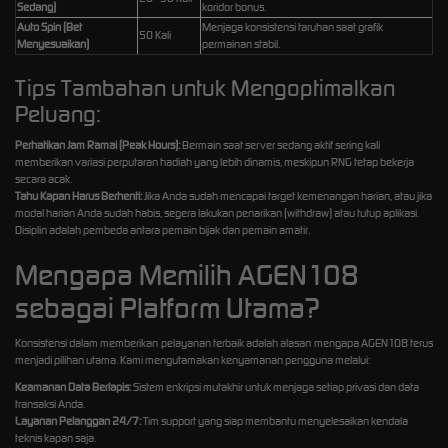
Sedang)
koridor bonus.
Auto Spin (Bet
Menjaga konsistensi taruhan saat grafik
50 Kali
Menyesuaikan)
permainan stabil.
Tips Tambahan untuk Mengoptimalkan
Peluang:
Perhatikan Jam Ramai (Peak Hours):
Bermain saat server sedang aktif sering kali
memberikan variasi perputaran hadiah yang lebih dinamis, meskipun RNG tetap bekerja
secara acak.
Tahu Kapan Harus Berhenti:
Jika Anda sudah mencapai target kemenangan harian, atau jika
modal harian Anda sudah habis, segera lakukan penarikan (withdraw) atau tutup aplikasi.
Disiplin adalah pembeda antara pemain bijak dan pemain amatir.
Mengapa Memilih AGEN108
sebagai Platform Utama?
Konsistensi dalam memberikan pelayanan terbaik adalah alasan mengapa AGEN108 terus
menjadi pilihan utama. Kami mengutamakan kenyamanan pengguna melalui:
Keamanan Data Berlapis:
Sistem enkripsi mutakhir untuk menjaga setiap privasi dan data
transaksi Anda.
Layanan Pelanggan 24/7:
Tim support yang siap membantu menyelesaikan kendala
teknis kapan saja.