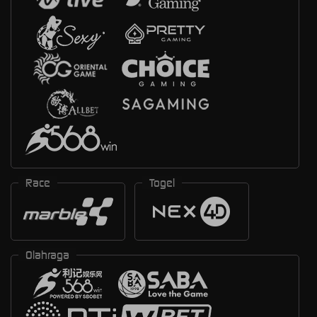
Race
Togel
Olahraga